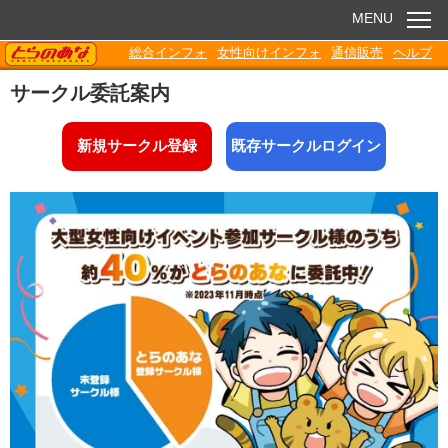
MENU
TORANOANA
総合インフォ
女性向けインフォ
通信販売
ヘルプ
お知らせ
サークル委託案内
委託販売
新規サークル登録
既存サークルログイン
電子書籍
Q&A
各種ダウンロード