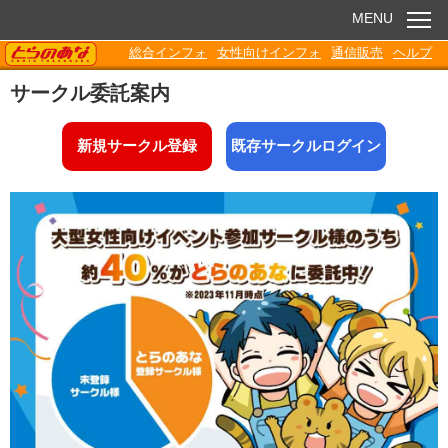
MENU
TORANOANA
総合インフォ
女性向けインフォ
通信販売
ヘルプ
お知らせ
サークル委託案内
委託販売
新規サークル登録
既存サークルログイン
電子書籍
Q&A
各種ダウンロード