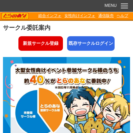
MENU
TORANOANA
総合インフォ
女性向けインフォ
通信販売
ヘルプ
お知らせ
サークル委託案内
委託販売
新規サークル登録
既存サークルログイン
電子書籍
Q&A
各種ダウンロード