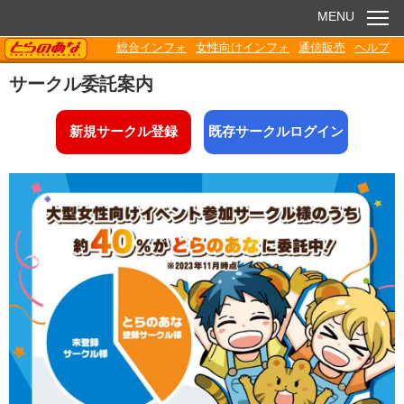
MENU
TORANOANA
総合インフォ
女性向けインフォ
通信販売
ヘルプ
お知らせ
サークル委託案内
委託販売
新規サークル登録
既存サークルログイン
電子書籍
Q&A
各種ダウンロード