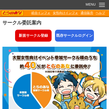
MENU
TORANOANA
総合インフォ
女性向けインフォ
通信販売
ヘルプ
お知らせ
サークル委託案内
委託販売
新規サークル登録
既存サークルログイン
電子書籍
Q&A
各種ダウンロード