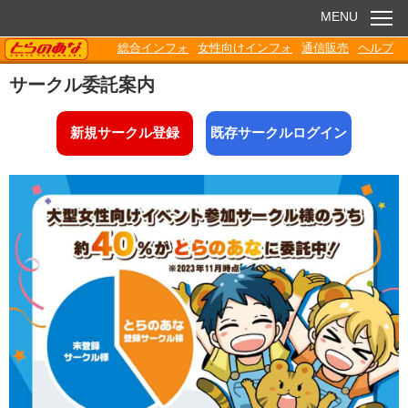
MENU
TORANOANA
総合インフォ
女性向けインフォ
通信販売
ヘルプ
お知らせ
サークル委託案内
委託販売
新規サークル登録
既存サークルログイン
電子書籍
Q&A
各種ダウンロード