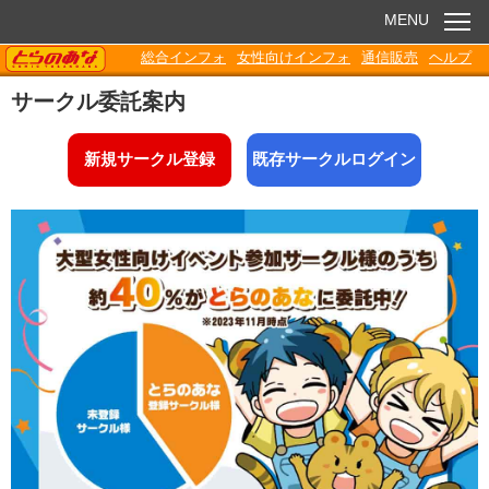
MENU
TORANOANA
総合インフォ
女性向けインフォ
通信販売
ヘルプ
お知らせ
サークル委託案内
委託販売
新規サークル登録
既存サークルログイン
電子書籍
Q&A
各種ダウンロード