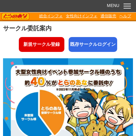
MENU
TORANOANA
総合インフォ
女性向けインフォ
通信販売
ヘルプ
お知らせ
サークル委託案内
委託販売
新規サークル登録
既存サークルログイン
電子書籍
Q&A
各種ダウンロード