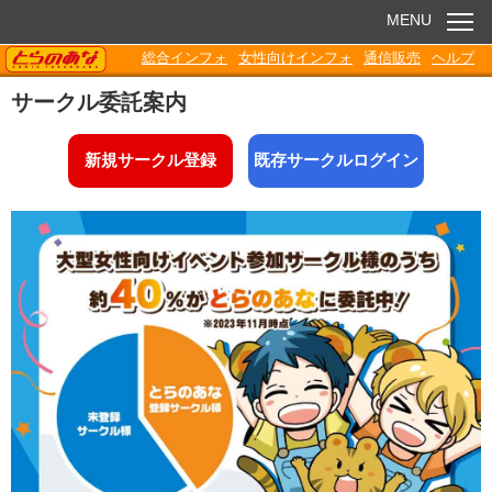
MENU
TORANOANA
総合インフォ
女性向けインフォ
通信販売
ヘルプ
お知らせ
サークル委託案内
委託販売
新規サークル登録
既存サークルログイン
電子書籍
Q&A
各種ダウンロード