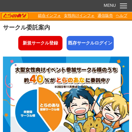
MENU
TORANOANA
総合インフォ
女性向けインフォ
通信販売
ヘルプ
お知らせ
サークル委託案内
委託販売
新規サークル登録
既存サークルログイン
電子書籍
Q&A
各種ダウンロード