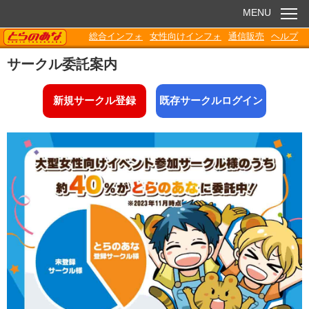
MENU
TORANOANA
総合インフォ
女性向けインフォ
通信販売
ヘルプ
お知らせ
サークル委託案内
委託販売
新規サークル登録
既存サークルログイン
電子書籍
Q&A
各種ダウンロード