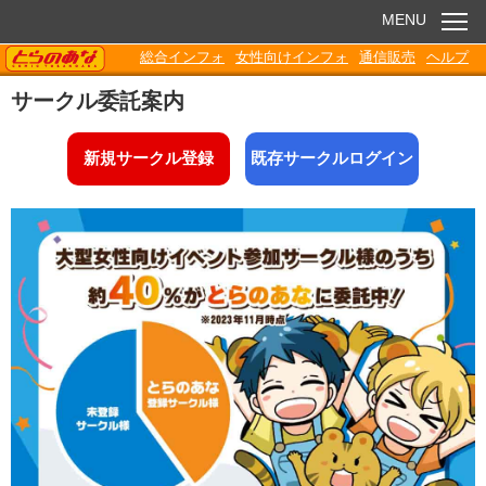
MENU
TORANOANA
総合インフォ
女性向けインフォ
通信販売
ヘルプ
お知らせ
サークル委託案内
委託販売
新規サークル登録
既存サークルログイン
電子書籍
Q&A
各種ダウンロード