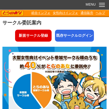
MENU
TORANOANA
総合インフォ
女性向けインフォ
通信販売
ヘルプ
お知らせ
サークル委託案内
委託販売
新規サークル登録
既存サークルログイン
電子書籍
Q&A
各種ダウンロード