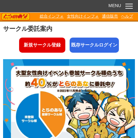
MENU
TORANOANA
総合インフォ
女性向けインフォ
通信販売
ヘルプ
お知らせ
サークル委託案内
委託販売
新規サークル登録
既存サークルログイン
電子書籍
Q&A
各種ダウンロード