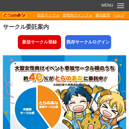
MENU
TORANOANA
総合インフォ
女性向けインフォ
通信販売
ヘルプ
お知らせ
サークル委託案内
委託販売
新規サークル登録
既存サークルログイン
電子書籍
Q&A
各種ダウンロード