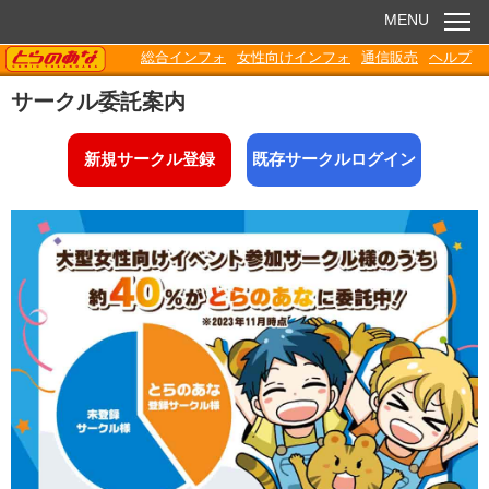
MENU
TORANOANA
総合インフォ
女性向けインフォ
通信販売
ヘルプ
お知らせ
サークル委託案内
委託販売
新規サークル登録
既存サークルログイン
電子書籍
Q&A
各種ダウンロード