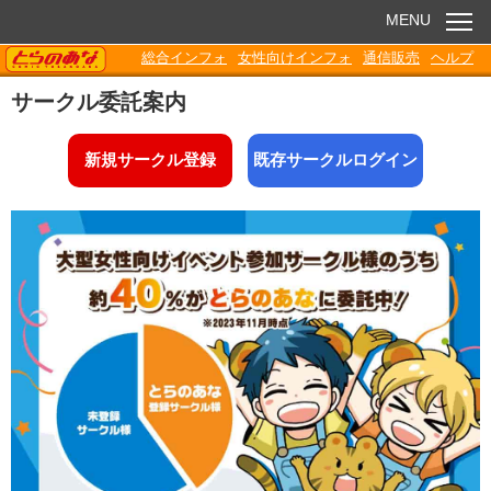
MENU
TORANOANA
総合インフォ
女性向けインフォ
通信販売
ヘルプ
お知らせ
サークル委託案内
委託販売
新規サークル登録
既存サークルログイン
電子書籍
Q&A
各種ダウンロード