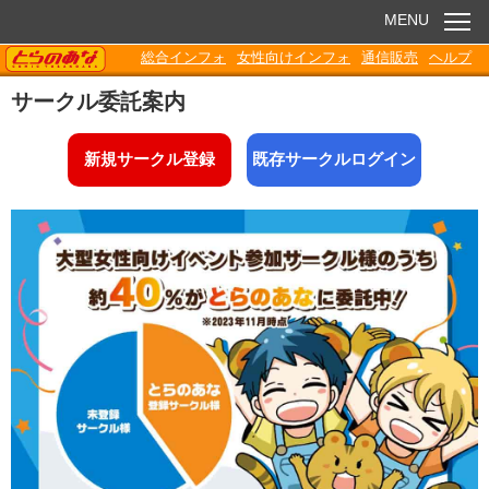
MENU
TORANOANA
総合インフォ
女性向けインフォ
通信販売
ヘルプ
お知らせ
サークル委託案内
委託販売
新規サークル登録
既存サークルログイン
電子書籍
Q&A
各種ダウンロード