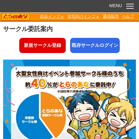
MENU
TORANOANA
総合インフォ
女性向けインフォ
通信販売
ヘルプ
お知らせ
サークル委託案内
委託販売
新規サークル登録
既存サークルログイン
電子書籍
Q&A
各種ダウンロード