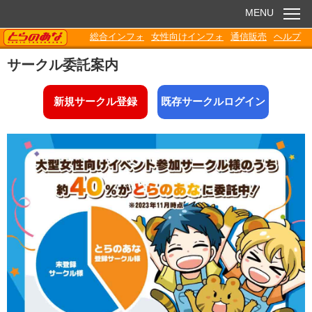
MENU
TORANOANA
総合インフォ
女性向けインフォ
通信販売
ヘルプ
お知らせ
サークル委託案内
委託販売
新規サークル登録
既存サークルログイン
電子書籍
Q&A
各種ダウンロード