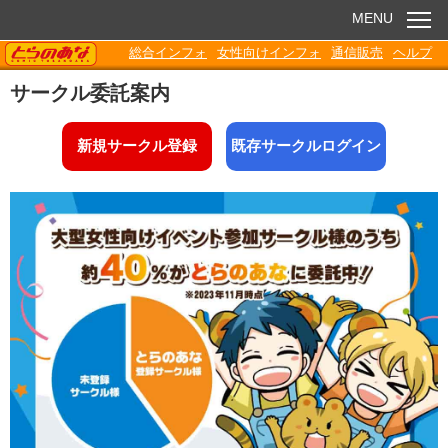
MENU
TORANOANA
総合インフォ
女性向けインフォ
通信販売
ヘルプ
お知らせ
サークル委託案内
委託販売
新規サークル登録
既存サークルログイン
電子書籍
Q&A
各種ダウンロード