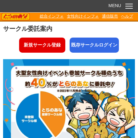
MENU
TORANOANA
総合インフォ
女性向けインフォ
通信販売
ヘルプ
お知らせ
サークル委託案内
委託販売
新規サークル登録
既存サークルログイン
電子書籍
Q&A
各種ダウンロード