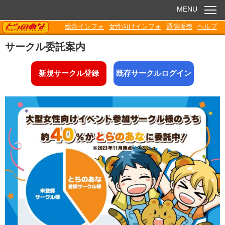
MENU
TORANOANA
総合インフォ
女性向けインフォ
通信販売
ヘルプ
お知らせ
サークル委託案内
委託販売
新規サークル登録
既存サークルログイン
電子書籍
Q&A
各種ダウンロード