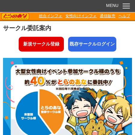
MENU
TORANOANA
総合インフォ
女性向けインフォ
通信販売
ヘルプ
お知らせ
サークル委託案内
委託販売
新規サークル登録
既存サークルログイン
電子書籍
Q&A
各種ダウンロード