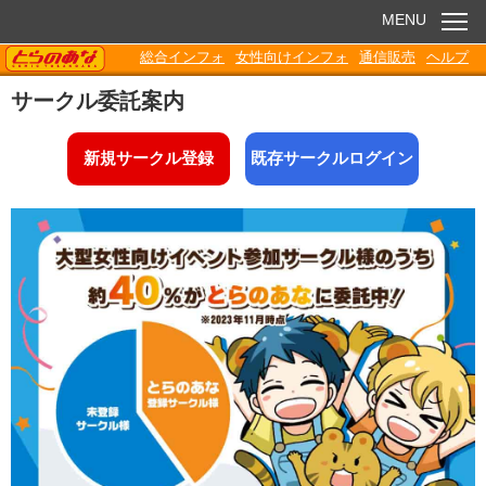
MENU
TORANOANA
総合インフォ
女性向けインフォ
通信販売
ヘルプ
お知らせ
サークル委託案内
委託販売
新規サークル登録
既存サークルログイン
電子書籍
Q&A
各種ダウンロード