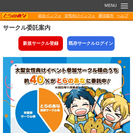
MENU
TORANOANA
総合インフォ
女性向けインフォ
通信販売
ヘルプ
お知らせ
サークル委託案内
委託販売
新規サークル登録
既存サークルログイン
電子書籍
Q&A
各種ダウンロード