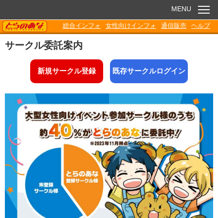
MENU
TORANOANA
総合インフォ
女性向けインフォ
通信販売
ヘルプ
お知らせ
サークル委託案内
委託販売
新規サークル登録
既存サークルログイン
電子書籍
Q&A
各種ダウンロード