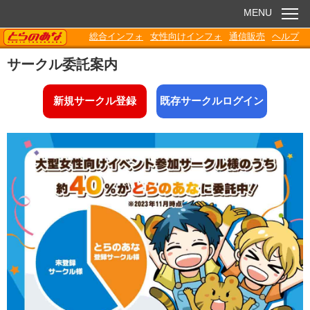
MENU
TORANOANA
総合インフォ
女性向けインフォ
通信販売
ヘルプ
お知らせ
サークル委託案内
委託販売
新規サークル登録
既存サークルログイン
電子書籍
Q&A
各種ダウンロード