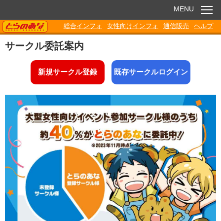
MENU
TORANOANA
総合インフォ
女性向けインフォ
通信販売
ヘルプ
お知らせ
サークル委託案内
委託販売
新規サークル登録
既存サークルログイン
電子書籍
Q&A
各種ダウンロード