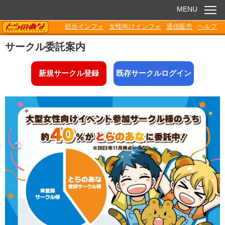
MENU
TORANOANA
総合インフォ
女性向けインフォ
通信販売
ヘルプ
お知らせ
サークル委託案内
委託販売
新規サークル登録
既存サークルログイン
電子書籍
Q&A
各種ダウンロード