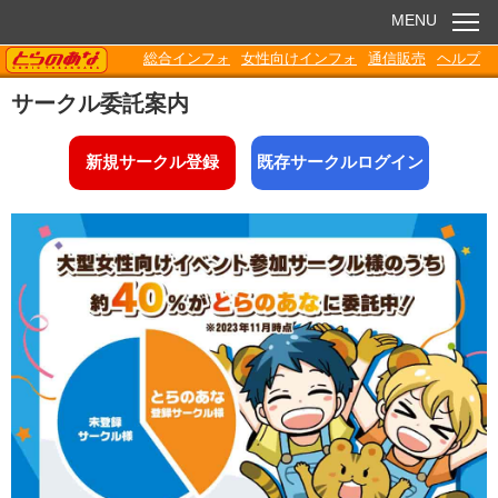
MENU
TORANOANA
総合インフォ
女性向けインフォ
通信販売
ヘルプ
お知らせ
サークル委託案内
委託販売
新規サークル登録
既存サークルログイン
電子書籍
Q&A
各種ダウンロード