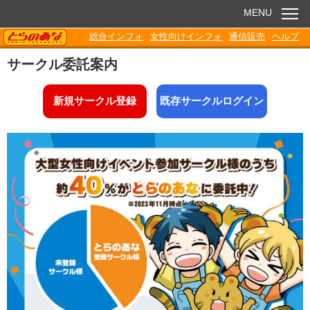
MENU
TORANOANA
総合インフォ
女性向けインフォ
通信販売
ヘルプ
お知らせ
サークル委託案内
委託販売
新規サークル登録
既存サークルログイン
電子書籍
Q&A
各種ダウンロード