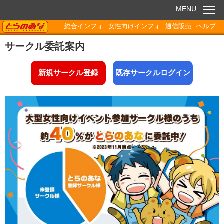
MENU
TORANOANA
総合インフォ
女性向けインフォ
通信販売
ヘルプ
お知らせ
サークル委託案内
委託販売
新規サークル登録
既存サークルログイン
電子書籍
Q&A
各種ダウンロード