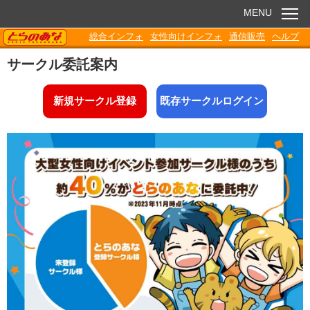
MENU
TORANOANA
総合インフォ
女性向けインフォ
通信販売
ヘルプ
お知らせ
サークル委託案内
委託販売
新規サークル登録
既存サークルログイン
電子書籍
Q&A
各種ダウンロード