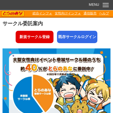
MENU
TORANOANA
総合インフォ
女性向けインフォ
通信販売
ヘルプ
お知らせ
サークル委託案内
委託販売
新規サークル登録
既存サークルログイン
電子書籍
Q&A
各種ダウンロード