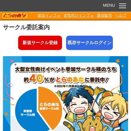
MENU
TORANOANA
総合インフォ
女性向けインフォ
通信販売
ヘルプ
お知らせ
サークル委託案内
委託販売
新規サークル登録
既存サークルログイン
電子書籍
Q&A
各種ダウンロード