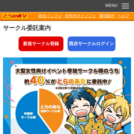
MENU
TORANOANA
総合インフォ
女性向けインフォ
通信販売
ヘルプ
お知らせ
サークル委託案内
委託販売
新規サークル登録
既存サークルログイン
電子書籍
Q&A
各種ダウンロード