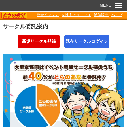
MENU
TORANOANA
総合インフォ
女性向けインフォ
通信販売
ヘルプ
お知らせ
サークル委託案内
委託販売
新規サークル登録
既存サークルログイン
電子書籍
Q&A
各種ダウンロード