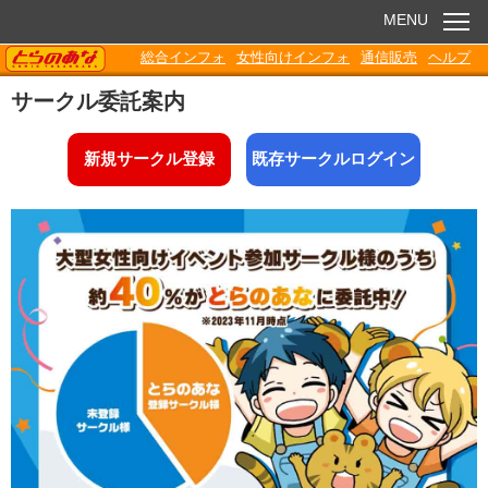
MENU
TORANOANA
総合インフォ
女性向けインフォ
通信販売
ヘルプ
お知らせ
サークル委託案内
委託販売
新規サークル登録
既存サークルログイン
電子書籍
Q&A
各種ダウンロード