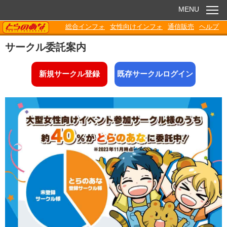
MENU
TORANOANA
総合インフォ
女性向けインフォ
通信販売
ヘルプ
お知らせ
サークル委託案内
委託販売
新規サークル登録
既存サークルログイン
電子書籍
Q&A
各種ダウンロード