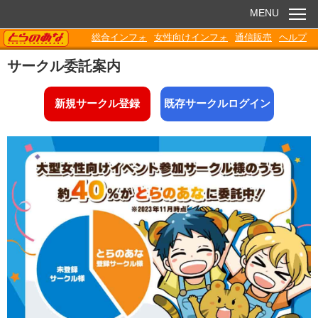
MENU
TORANOANA
総合インフォ
女性向けインフォ
通信販売
ヘルプ
お知らせ
サークル委託案内
委託販売
新規サークル登録
既存サークルログイン
電子書籍
Q&A
各種ダウンロード