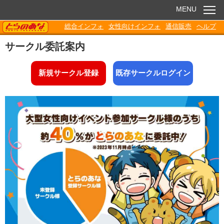
MENU
TORANOANA
総合インフォ
女性向けインフォ
通信販売
ヘルプ
お知らせ
サークル委託案内
委託販売
新規サークル登録
既存サークルログイン
電子書籍
Q&A
各種ダウンロード