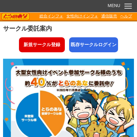
MENU
TORANOANA
総合インフォ
女性向けインフォ
通信販売
ヘルプ
お知らせ
サークル委託案内
委託販売
新規サークル登録
既存サークルログイン
電子書籍
Q&A
各種ダウンロード