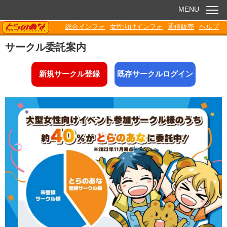
MENU
TORANOANA
総合インフォ
女性向けインフォ
通信販売
ヘルプ
お知らせ
サークル委託案内
委託販売
新規サークル登録
既存サークルログイン
電子書籍
Q&A
各種ダウンロード