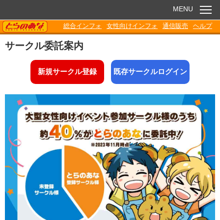
MENU
TORANOANA
総合インフォ
女性向けインフォ
通信販売
ヘルプ
お知らせ
サークル委託案内
委託販売
新規サークル登録
既存サークルログイン
電子書籍
Q&A
各種ダウンロード