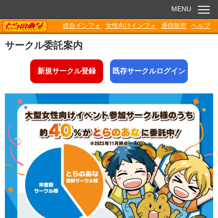
MENU
TORANOANA
総合インフォ
女性向けインフォ
通信販売
ヘルプ
お知らせ
サークル委託案内
委託販売
新規サークル登録
既存サークルログイン
電子書籍
Q&A
各種ダウンロード