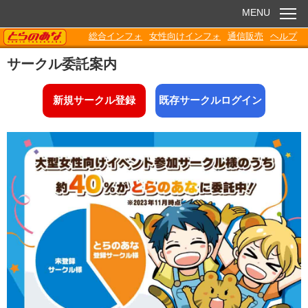
MENU
TORANOANA
総合インフォ
女性向けインフォ
通信販売
ヘルプ
お知らせ
サークル委託案内
委託販売
新規サークル登録
既存サークルログイン
電子書籍
Q&A
各種ダウンロード