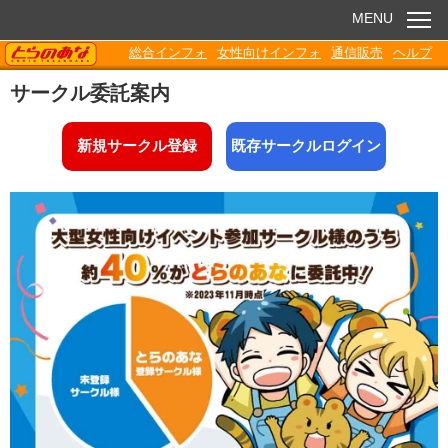
MENU
TORANOANA
総合インフォ
女性向けインフォ
通信販売
ヘルプ
お知らせ
サークル委託案内
委託販売
新規サークル登録
既存サークルログイン
電子書籍
Q&A
各種ダウンロード