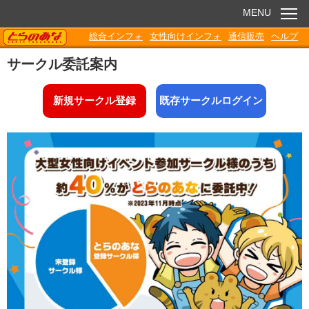
MENU
TORANOANA
総合インフォ
女性向けインフォ
通信販売
ヘルプ
お知らせ
サークル委託案内
委託販売
新規サークル登録
既存サークルログイン
電子書籍
Q&A
各種ダウンロード