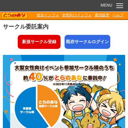
MENU
TORANOANA
総合インフォ
女性向けインフォ
通信販売
ヘルプ
お知らせ
サークル委託案内
委託販売
新規サークル登録
既存サークルログイン
電子書籍
Q&A
各種ダウンロード